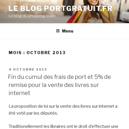
Aller
LE BLOG PORTGRATUIT.FR
au
Le blog du shopping malin
contenu
principal
Menu
MOIS : OCTOBRE 2013
PUBLIÉ
4 OCTOBRE 2013
LE
Fin du cumul des frais de port et 5% de
remise pour la vente des livres sur
internet
La proposition de loi sur la vente des livres sur internet a
été voté par les députés.
Traditionellement les libraires ont le droit d’effectuer une