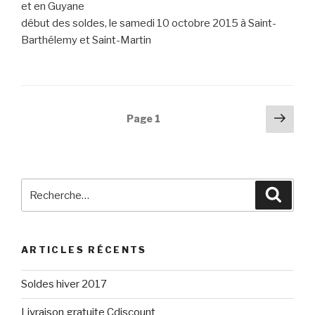
et en Guyane
début des soldes, le samedi 10 octobre 2015 à Saint-
Barthélemy et Saint-Martin
Navigation
Pag
Page
1
suiv
des
articles
Recherche
Reche
pour
:
ARTICLES RÉCENTS
Soldes hiver 2017
Livraison gratuite Cdiscount