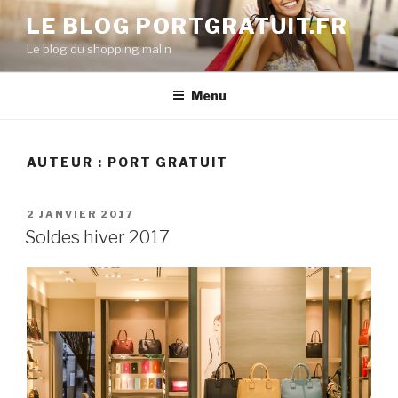
Aller
LE BLOG PORTGRATUIT.FR
au
Le blog du shopping malin
contenu
principal
Menu
AUTEUR :
PORT GRATUIT
PUBLIÉ
2 JANVIER 2017
LE
Soldes hiver 2017