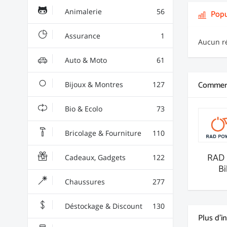
Animalerie
56
Popu
Assurance
1
Aucun ré
Auto & Moto
61
Commerç
Bijoux & Montres
127
Bio & Ecolo
73
Bricolage & Fourniture
110
RAD 
Cadeaux, Gadgets
122
Bi
Chaussures
277
Déstockage & Discount
130
Plus d'i