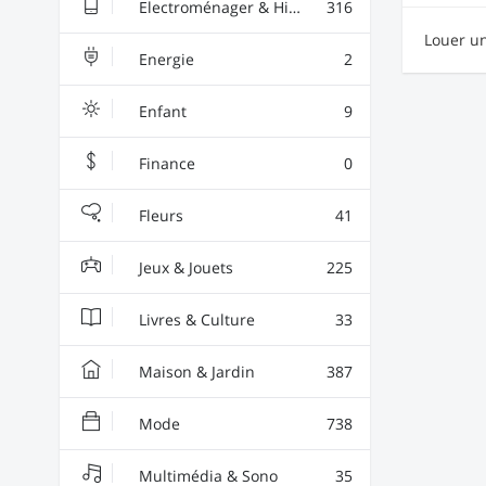
Electroménager & High-Tech
316
Louer u
Energie
2
Enfant
9
Finance
0
Fleurs
41
Jeux & Jouets
225
Livres & Culture
33
Maison & Jardin
387
Mode
738
Multimédia & Sono
35