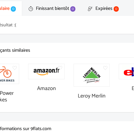
laire
Finissant bientôt
Expirées
0
0
0
sultat :(
ants similaires
Amazon
Power
Leroy Merlin
kes
nformations sur 9flats.com