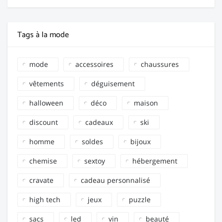
Tags à la mode
mode
accessoires
chaussures
vêtements
déguisement
halloween
déco
maison
discount
cadeaux
ski
homme
soldes
bijoux
chemise
sextoy
hébergement
cravate
cadeau personnalisé
high tech
jeux
puzzle
sacs
led
vin
beauté