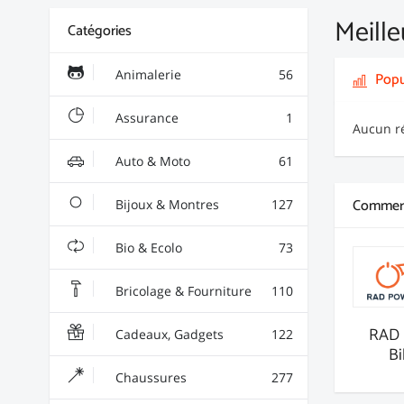
Meill
Catégories
Animalerie
56
Popu
Assurance
1
Aucun ré
Auto & Moto
61
Commerç
Bijoux & Montres
127
Bio & Ecolo
73
Bricolage & Fourniture
110
RAD 
Cadeaux, Gadgets
122
Bi
Chaussures
277