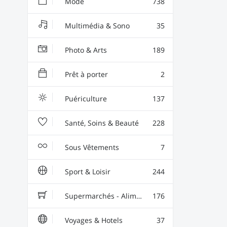
Mode
738
Multimédia & Sono
35
Photo & Arts
189
Prêt à porter
2
Puériculture
137
Santé, Soins & Beauté
228
Sous Vêtements
7
Sport & Loisir
244
Supermarchés - Alimentaire - Vin
176
Voyages & Hotels
37