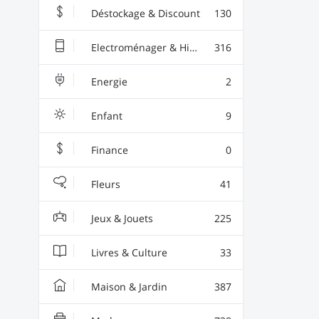
Déstockage & Discount
130
Electroménager & High-Tech
316
Energie
2
Enfant
9
Finance
0
Fleurs
41
Jeux & Jouets
225
Livres & Culture
33
Maison & Jardin
387