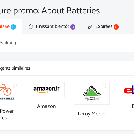
eure promo: About Batteries
laire
Finissant bientôt
Expirées
0
0
0
sultat :(
ants similaires
Amazon
Power
Leroy Merlin
kes