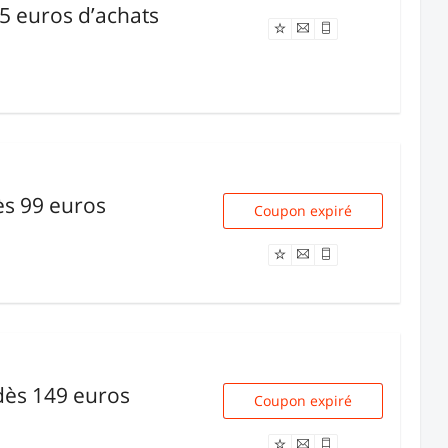
75 euros d’achats
Offre expirée
ès 99 euros
Coupon expiré
5112
dès 149 euros
Coupon expiré
1002