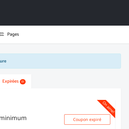
Pages
ture
Expirées
81
On aime!
s minimum
Coupon expiré
enjoy