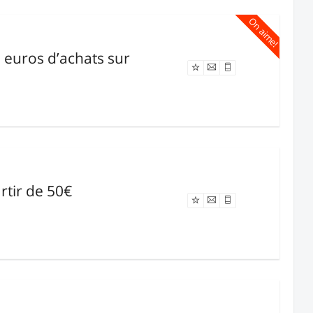
On aime!
0 euros d’achats sur
Offre expirée
artir de 50€
Offre expirée