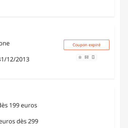
hone
Coupon expiré
NAiPVP001
31/12/2013
dès 199 euros
 euros dès 299