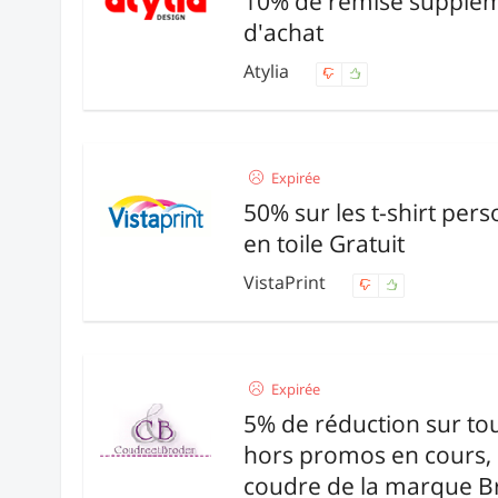
10% de remise supplém
d'achat
Atylia
Expirée
50% sur les t-shirt pers
en toile Gratuit
VistaPrint
Expirée
5% de réduction sur t
hors promos en cours,
coudre de la marque B