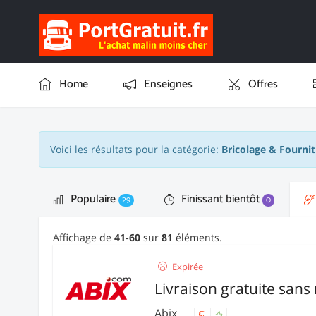
Home
Enseignes
Offres
Voici les résultats pour la catégorie:
Bricolage & Fourni
Populaire
Finissant bientôt
29
0
Affichage de
41-60
sur
81
éléments.
Expirée
Livraison gratuite san
Abix