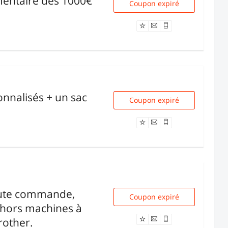
entaire dès 1000€
Coupon expiré
DESIGN10
onnalisés + un sac
Coupon expiré
SUMMERVP01
oute commande,
Coupon expiré
FKEIJH
 hors machines à
rother.