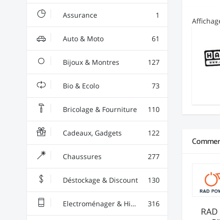
Assurance
1
Afficha
Auto & Moto
61
Bijoux & Montres
127
Bio & Ecolo
73
Bricolage & Fourniture
110
Cadeaux, Gadgets
122
Commerç
Chaussures
277
Déstockage & Discount
130
Electroménager & High-Tech
316
RAD 