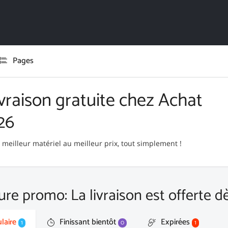
Pages
vraison gratuite chez Achat
26
e meilleur matériel au meilleur prix, tout simplement !
ure promo: La livraison est offerte
laire
Finissant bientôt
Expirées
1
0
1