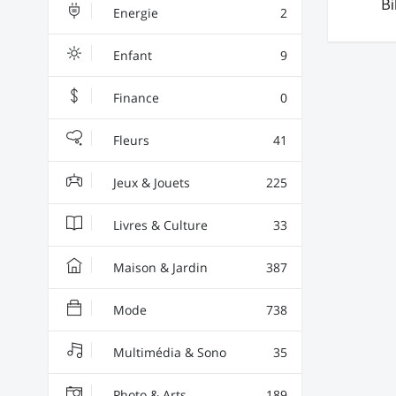
Bi
Energie
2
Enfant
9
Finance
0
Fleurs
41
Jeux & Jouets
225
Livres & Culture
33
Maison & Jardin
387
Mode
738
Multimédia & Sono
35
Photo & Arts
189