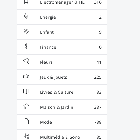
Electroménager & High-Tech
316
Energie
2
Enfant
9
Finance
0
Fleurs
41
Jeux & Jouets
225
Livres & Culture
33
Maison & Jardin
387
Mode
738
Multimédia & Sono
35