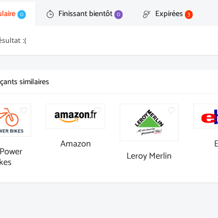
laire
Finissant bientôt
Expirées
0
0
3
sultat :(
ants similaires
Amazon
Power
Leroy Merlin
kes