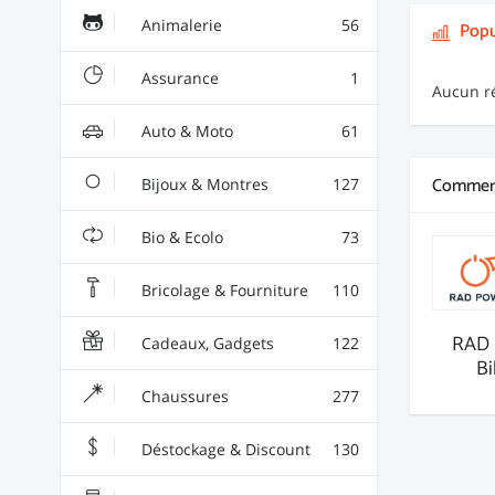
Animalerie
56
Popu
Assurance
1
Aucun ré
Auto & Moto
61
Commerç
Bijoux & Montres
127
Bio & Ecolo
73
Bricolage & Fourniture
110
RAD 
Cadeaux, Gadgets
122
Bi
Chaussures
277
Déstockage & Discount
130