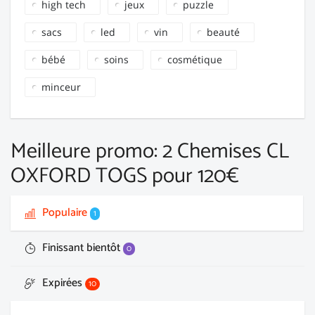
high tech
jeux
puzzle
sacs
led
vin
beauté
bébé
soins
cosmétique
minceur
Meilleure promo: 2 Chemises CL
OXFORD TOGS pour 120€
Populaire
1
Finissant bientôt
0
Expirées
10