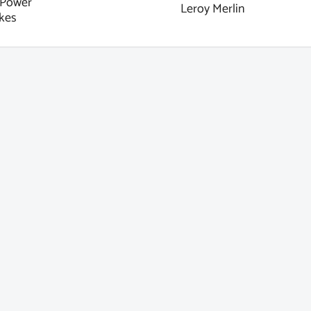
Power
Leroy Merlin
kes