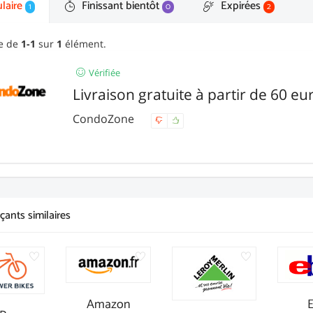
laire
Finissant bientôt
Expirées
1
0
2
ge de
1-1
sur
1
élément.
Vérifiée
Livraison gratuite à partir de 60 eu
CondoZone
ants similaires
Amazon