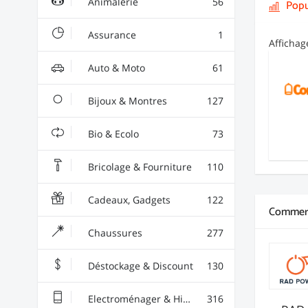
Animalerie
56
Popu
Assurance
1
Afficha
Auto & Moto
61
Bijoux & Montres
127
Bio & Ecolo
73
Bricolage & Fourniture
110
Cadeaux, Gadgets
122
Commerç
Chaussures
277
Déstockage & Discount
130
Electroménager & High-Tech
316