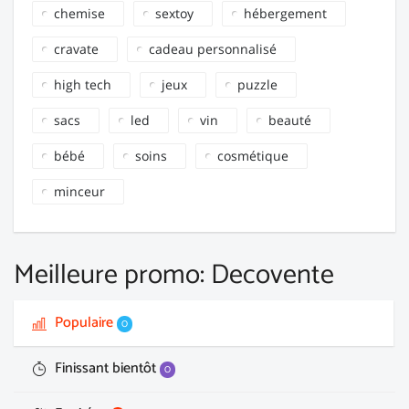
chemise
sextoy
hébergement
cravate
cadeau personnalisé
high tech
jeux
puzzle
sacs
led
vin
beauté
bébé
soins
cosmétique
minceur
Meilleure promo: Decovente
Populaire
0
Finissant bientôt
0