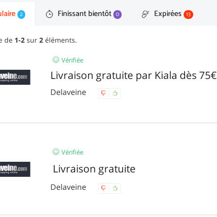
laire
Finissant bientôt
Expirées
2
0
13
ge de
1-2
sur
2
éléments.
Vérifiée
Livraison gratuite par Kiala dès 75
Delaveine
Vérifiée
Livraison gratuite
Delaveine