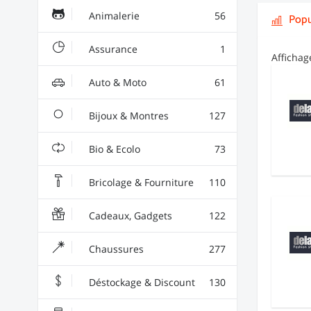
Animalerie
56
Popu
Assurance
1
Afficha
Auto & Moto
61
Bijoux & Montres
127
Bio & Ecolo
73
Bricolage & Fourniture
110
Cadeaux, Gadgets
122
Chaussures
277
Déstockage & Discount
130