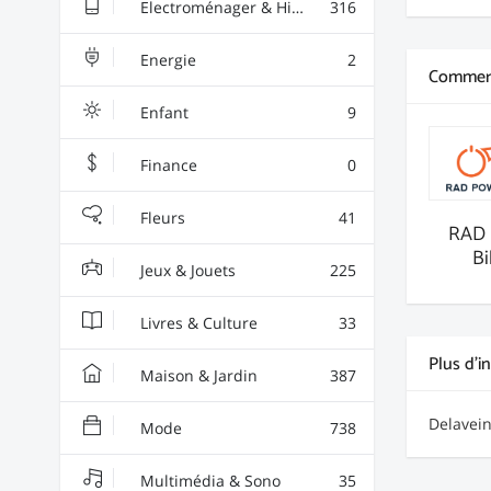
Electroménager & High-Tech
316
Energie
2
Commerç
Enfant
9
Finance
0
Fleurs
41
RAD 
Bi
Jeux & Jouets
225
Livres & Culture
33
Plus d'i
Maison & Jardin
387
Delavein
Mode
738
Multimédia & Sono
35