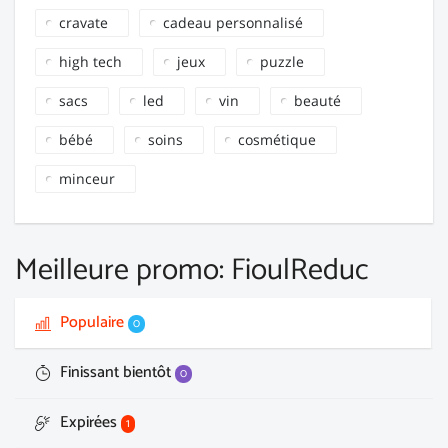
cravate
cadeau personnalisé
high tech
jeux
puzzle
sacs
led
vin
beauté
bébé
soins
cosmétique
minceur
Meilleure promo: FioulReduc
Populaire
0
Finissant bientôt
0
Expirées
1