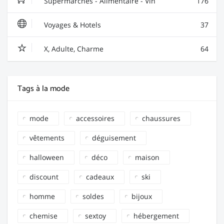
Supermarchés - Alimentaire - Vin
176
Voyages & Hotels
37
X, Adulte, Charme
64
Tags à la mode
mode
accessoires
chaussures
vêtements
déguisement
halloween
déco
maison
discount
cadeaux
ski
homme
soldes
bijoux
chemise
sextoy
hébergement