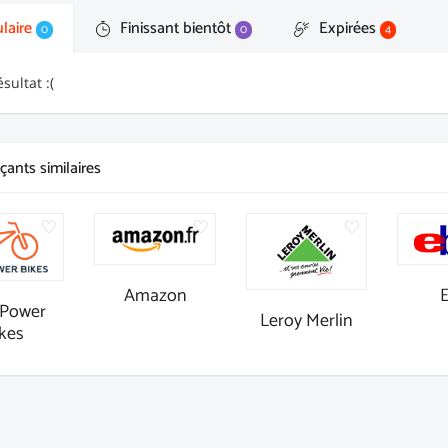
laire
Finissant bientôt
Expirées
0
0
4
sultat :(
ants similaires
Amazon
Power
Leroy Merlin
kes