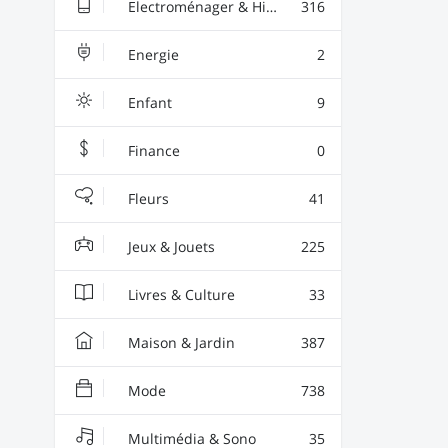
Electroménager & High-Tech
316
Energie
2
Enfant
9
Finance
0
Fleurs
41
Jeux & Jouets
225
Livres & Culture
33
Maison & Jardin
387
Mode
738
Multimédia & Sono
35