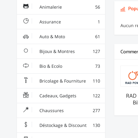
Animalerie
56
Popu
Assurance
1
Aucun ré
Auto & Moto
61
Commerç
Bijoux & Montres
127
Bio & Ecolo
73
Bricolage & Fourniture
110
RAD 
Cadeaux, Gadgets
122
Bi
Chaussures
277
Déstockage & Discount
130