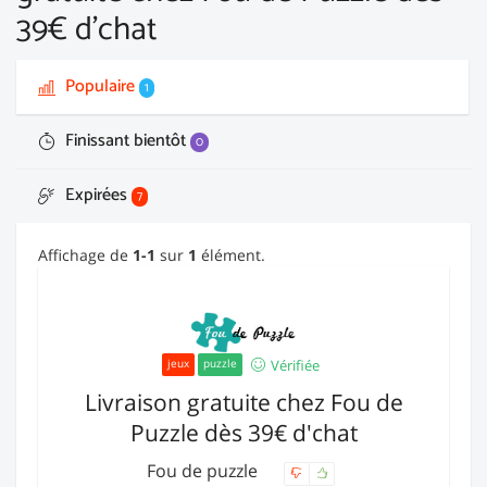
39€ d'chat
Populaire
1
Finissant bientôt
0
Expirées
7
Affichage de
1-1
sur
1
élément.
Vérifiée
jeux
puzzle
Livraison gratuite chez Fou de
Puzzle dès 39€ d'chat
Fou de puzzle