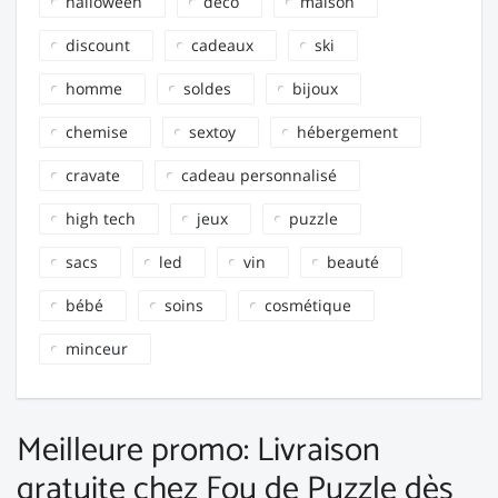
halloween
déco
maison
discount
cadeaux
ski
homme
soldes
bijoux
chemise
sextoy
hébergement
cravate
cadeau personnalisé
high tech
jeux
puzzle
sacs
led
vin
beauté
bébé
soins
cosmétique
minceur
Meilleure promo: Livraison
gratuite chez Fou de Puzzle dès