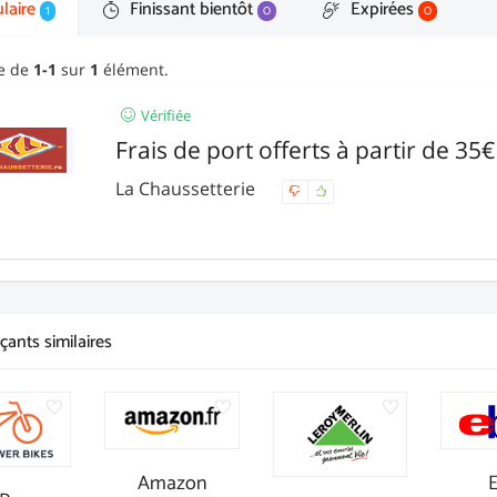
laire
Finissant bientôt
Expirées
1
0
0
ge de
1-1
sur
1
élément.
Vérifiée
Frais de port offerts à partir de 35
La Chaussetterie
ants similaires
Amazon