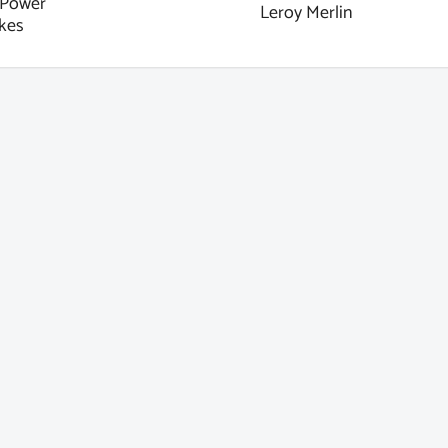
Power
Leroy Merlin
kes