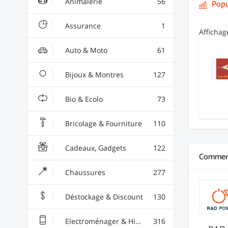
Animalerie
56
Popu
Assurance
1
Afficha
Auto & Moto
61
Bijoux & Montres
127
Bio & Ecolo
73
Bricolage & Fourniture
110
Cadeaux, Gadgets
122
Commerç
Chaussures
277
Déstockage & Discount
130
Electroménager & High-Tech
316