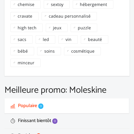
chemise
sextoy
hébergement
cravate
cadeau personnalisé
high tech
jeux
puzzle
sacs
led
vin
beauté
bébé
soins
cosmétique
minceur
Meilleure promo: Moleskine
Populaire
0
Finissant bientôt
0