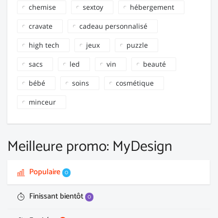
chemise
sextoy
hébergement
cravate
cadeau personnalisé
high tech
jeux
puzzle
sacs
led
vin
beauté
bébé
soins
cosmétique
minceur
Meilleure promo: MyDesign
Populaire
0
Finissant bientôt
0