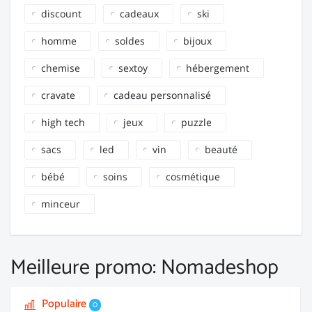
discount
cadeaux
ski
homme
soldes
bijoux
chemise
sextoy
hébergement
cravate
cadeau personnalisé
high tech
jeux
puzzle
sacs
led
vin
beauté
bébé
soins
cosmétique
minceur
Meilleure promo: Nomadeshop
Populaire
0