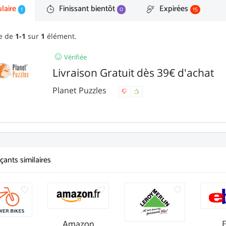
laire
Finissant bientôt
Expirées
1
0
15
ge de
1-1
sur
1
élément.
Vérifiée
Livraison Gratuit dès 39€ d'achat
Planet Puzzles
ants similaires
Amazon