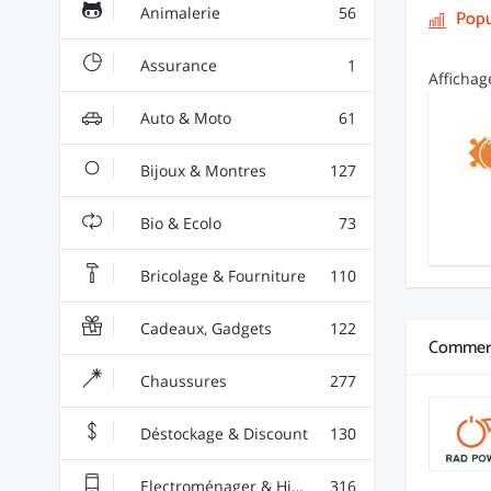
Animalerie
56
Popu
Assurance
1
Afficha
Auto & Moto
61
Bijoux & Montres
127
Bio & Ecolo
73
Bricolage & Fourniture
110
Cadeaux, Gadgets
122
Commerç
Chaussures
277
Déstockage & Discount
130
Electroménager & High-Tech
316