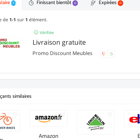
laire
Finissant bientôt
Expirées
1
0
0
ge de
1-1
sur
1
élément.
Vérifiée
Livraison gratuite
Promo Discount Meubles
ants similaires
Amazon