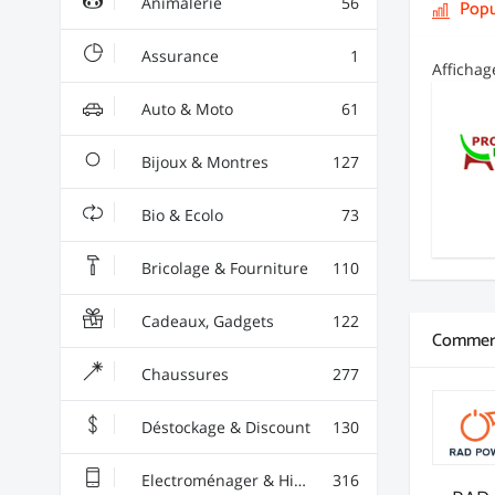
Animalerie
56
Popu
Assurance
1
Afficha
Auto & Moto
61
Bijoux & Montres
127
Bio & Ecolo
73
Bricolage & Fourniture
110
Cadeaux, Gadgets
122
Commerç
Chaussures
277
Déstockage & Discount
130
Electroménager & High-Tech
316