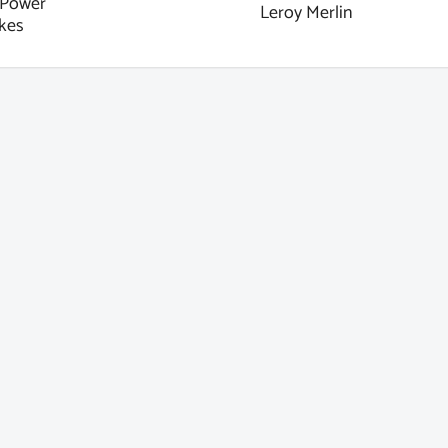
Power
Leroy Merlin
kes