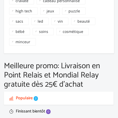
cravate
cadeau personnalisé
high tech
jeux
puzzle
sacs
led
vin
beauté
bébé
soins
cosmétique
minceur
Meilleure promo: Livraison en
Point Relais et Mondial Relay
gratuite dès 25€ d’achat
Populaire
2
Finissant bientôt
0