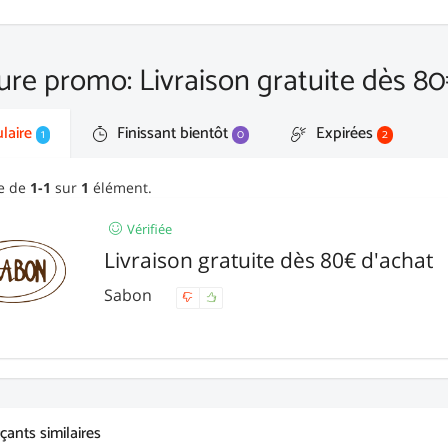
ure promo: Livraison gratuite dès 8
laire
Finissant bientôt
Expirées
1
0
2
ge de
1-1
sur
1
élément.
Vérifiée
Livraison gratuite dès 80€ d'achat
Sabon
ants similaires