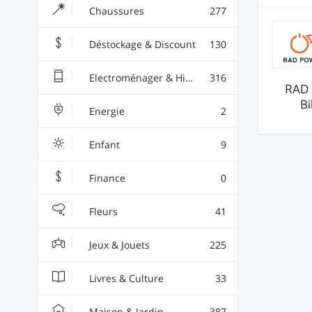
Chaussures
277
Déstockage & Discount
130
Electroménager & High-Tech
316
RAD 
Bi
Energie
2
Enfant
9
Finance
0
Fleurs
41
Jeux & Jouets
225
Livres & Culture
33
Maison & Jardin
387