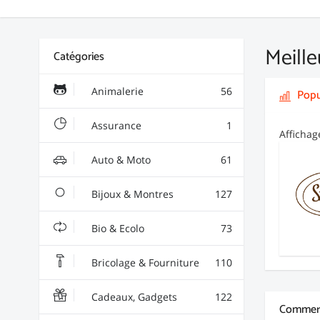
Meille
Catégories
Animalerie
56
Popu
Assurance
1
Afficha
Auto & Moto
61
Bijoux & Montres
127
Bio & Ecolo
73
Bricolage & Fourniture
110
Cadeaux, Gadgets
122
Commerç