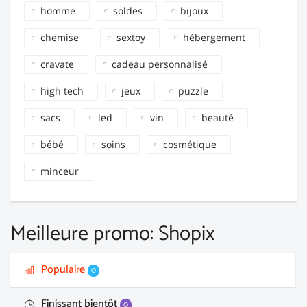
homme
soldes
bijoux
chemise
sextoy
hébergement
cravate
cadeau personnalisé
high tech
jeux
puzzle
sacs
led
vin
beauté
bébé
soins
cosmétique
minceur
Meilleure promo: Shopix
Populaire
0
Finissant bientôt
0