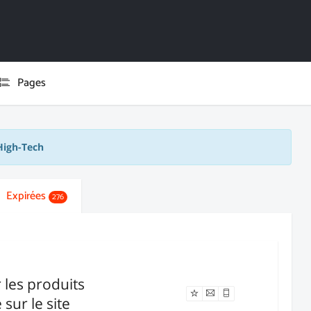
Pages
High-Tech
Expirées
276
r les produits
Offre expirée
sur le site