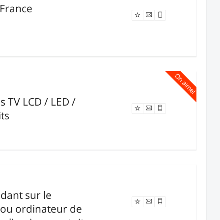
e France
Offre expirée
On aime!
es TV LCD / LED /
Offre expirée
ts
dant sur le
Offre expirée
ou ordinateur de