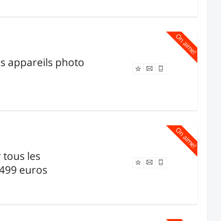
On aime!
es appareils photo
Offre expirée
On aime!
 tous les
Offre expirée
 499 euros