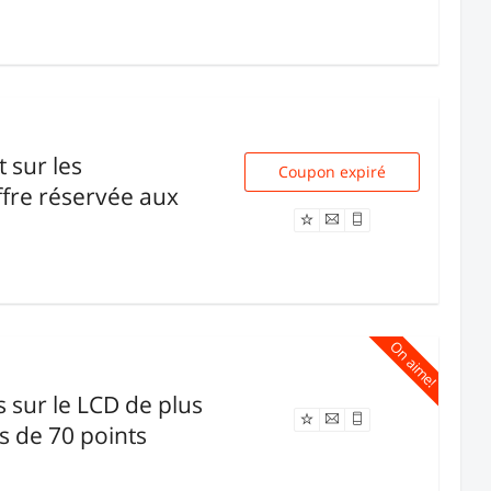
t sur les
M$1ZHD9V49N6S0
Coupon expiré
ffre réservée aux
On aime!
ts sur le LCD de plus
Offre expirée
s de 70 points