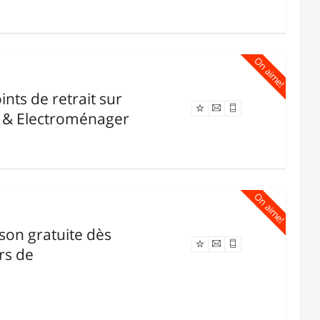
On aime!
ints de retrait sur
Offre expirée
D & Electroménager
On aime!
ison gratuite dès
Offre expirée
rs de