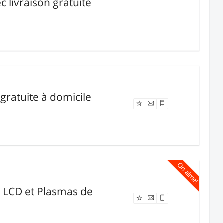
 livraison gratuite
 gratuite à domicile
Offre expirée
On aime!
es LCD et Plasmas de
Offre expirée