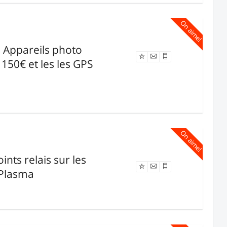
On aime!
s Appareils photo
Offre expirée
150€ et les les GPS
On aime!
ints relais sur les
Offre expirée
 Plasma