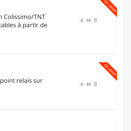
On aime!
en Colissimo/TNT
Offre expirée
ables à partir de
On aime!
point relais sur
Offre expirée