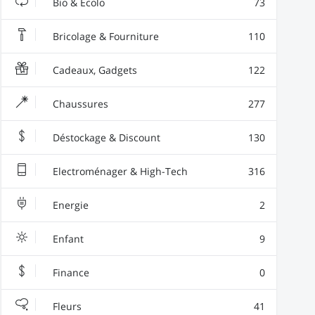
Bio & Ecolo
73
Bricolage & Fourniture
110
Cadeaux, Gadgets
122
Chaussures
277
Déstockage & Discount
130
Electroménager & High-Tech
316
Energie
2
Enfant
9
Finance
0
Fleurs
41