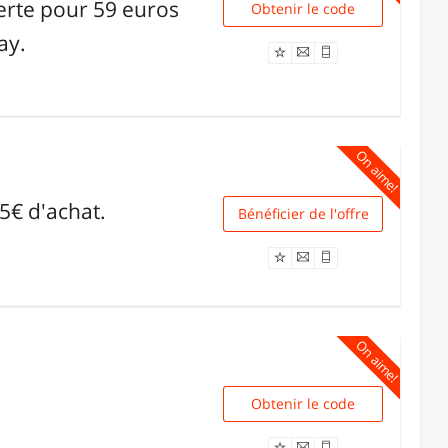
ferte pour 59 euros
Obtenir le code
MIS59
ay.
On aime!
25€ d'achat.
Bénéficier de l'offre
Livraison
On aime!
Obtenir le code
30TIRAGESNC