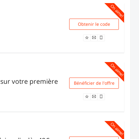
On aime!
Obtenir le code
AO552
On aime!
e sur votre première
Bénéficier de l'offre
Livraison
On aime!