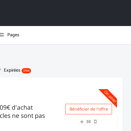
Pages
Expirées
3166
On aime!
109€ d'achat
Bénéficier de l'offre
Livraison
icles ne sont pas