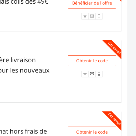
lais colis dès 49€
Bénéficier de l'offre
Livraison
On aime!
ère livraison
Obtenir le code
BIENVENUE
pour les nouveaux
On aime!
hat hors frais de
Obtenir le code
PROMOFR07