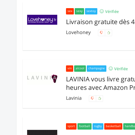
Vérifiée
sex
sexy
sextoy
Livraison gratuite dès 
Lovehoney
Vérifiée
vin
alcool
champagne
LAVINIA vous livre grat
heures avec Amazon P
Lavinia
sport
football
rugby
basketball
handba