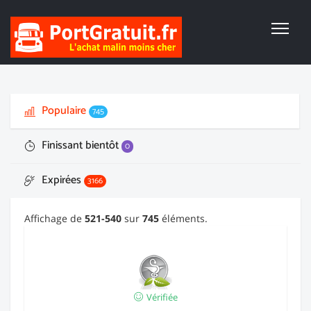
Populaire
745
Finissant bientôt
0
Expirées
3166
Affichage de
521-540
sur
745
éléments.
Vérifiée