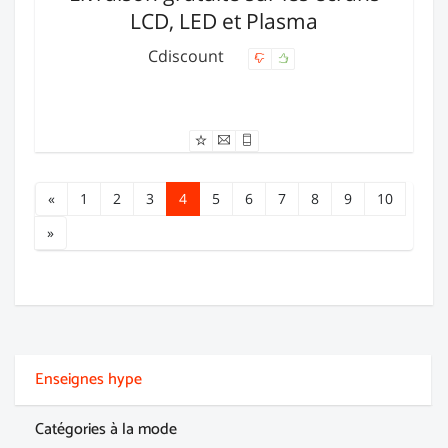
LCD, LED et Plasma
Cdiscount
Offre expirée
«
1
2
3
4
5
6
7
8
9
10
»
Enseignes hype
Catégories à la mode