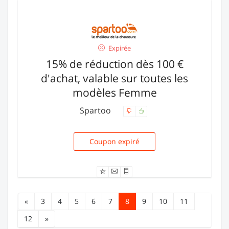
Expirée
15% de réduction dès 100 €
d'achat, valable sur toutes les
modèles Femme
Spartoo
Coupon expiré
REDUCFEMME5
«
3
4
5
6
7
8
9
10
11
12
»