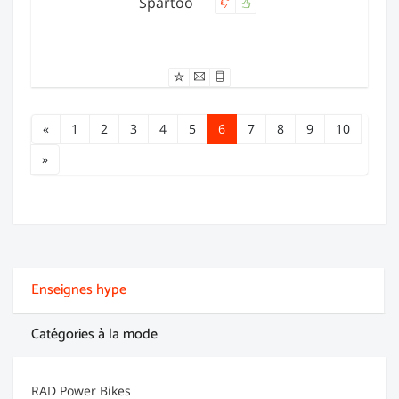
Spartoo
Offre expirée
«
1
2
3
4
5
6
7
8
9
10
»
Enseignes hype
Catégories à la mode
RAD Power Bikes