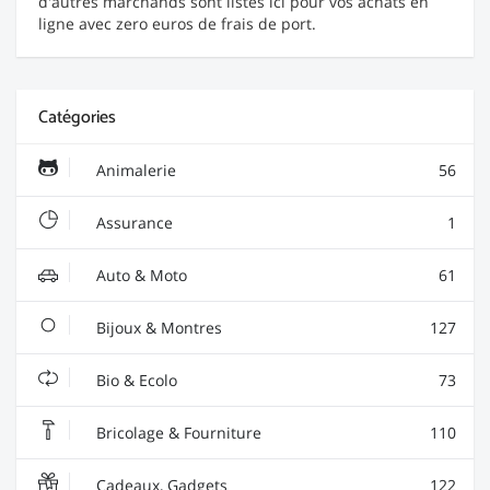
d'autres marchands sont listés ici pour vos achats en
ligne avec zero euros de frais de port.
Catégories
Animalerie
56
Assurance
1
Auto & Moto
61
Bijoux & Montres
127
Bio & Ecolo
73
Bricolage & Fourniture
110
Cadeaux, Gadgets
122